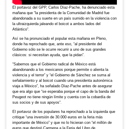
El portavoz del GPP, Carlos Díaz-Pache, ha denunciado esta
mañana que “la presidenta de la Comunidad de Madrid fue
abandonada a su suerte en un país sumido en la violencia con
la ultraizquierda jaleando el boicot a ambos lados del
Atlántico”.
Así se ha pronunciado el popular esta mañana en Pleno,
donde ha reprochado que, ante eso, “al presidente del
Gobierno sólo se le ocurre recurrir a uno de sus grandes
clásicos: si necesitan ayuda, que la pidan”.
“Sabemos que el Gobierno radical de México está
abandonando a los mexicanos porque permite o alienta la
violencia y el terror” y “el Gobierno de Sánchez se suma al
señalamiento y al boicot cuando una presidenta autonómica
viaja a México”, ha señalado Díaz-Pache antes de asegurar
que era algo que “se esperaba porque el capo de la banda del
Peugeot no tiene ningún límite y cuenta con la cobardía de
sus socios y de sus apoyos”.
El portavoz de los populares ha reprochado a la izquierda que
critique “una inversión de 30.000 euros en la feria más
importante de México” y que no lo hicieran con “el millón de
euros que destinó Carmena a la Feria del Libro de