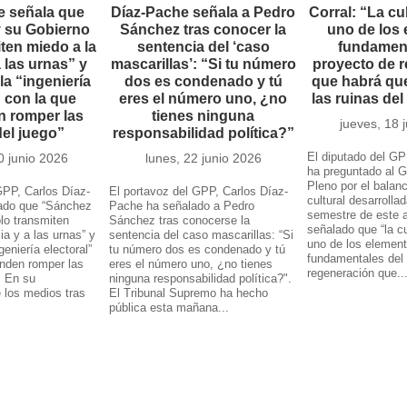
e señala que
Díaz-Pache señala a Pedro
Corral: “La cu
 su Gobierno
Sánchez tras conocer la
uno de los
ten miedo a la
sentencia del ‘caso
fundament
a las urnas” y
mascarillas’: “Si tu número
proyecto de 
la “ingeniería
dos es condenado y tú
que habrá que
” con la que
eres el número uno, ¿no
las ruinas de
n romper las
tienes ninguna
jueves, 18 
del juego”
responsabilidad política?”
El diputado del GP
0 junio 2026
lunes, 22 junio 2026
ha preguntado al G
Pleno por el balanc
GPP, Carlos Díaz-
El portavoz del GPP, Carlos Díaz-
cultural desarrolla
ado que “Sánchez
Pache ha señalado a Pedro
semestre de este 
lo transmiten
Sánchez tras conocerse la
señalado que “la cu
ia y a las urnas” y
sentencia del caso mascarillas: “Si
uno de los elemen
geniería electoral”
tu número dos es condenado y tú
fundamentales del
enden romper las
eres el número uno, ¿no tienes
regeneración que..
. En su
ninguna responsabilidad política?".
e los medios tras
El Tribunal Supremo ha hecho
pública esta mañana...