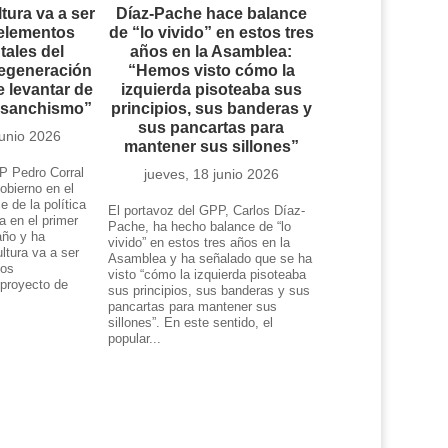
ltura va a ser
Díaz-Pache hace balance
 elementos
de “lo vivido” en estos tres
ales del
años en la Asamblea:
regeneración
“Hemos visto cómo la
 levantar de
izquierda pisoteaba sus
l sanchismo”
principios, sus banderas y
sus pancartas para
junio 2026
mantener sus sillones”
P Pedro Corral
jueves, 18 junio 2026
obierno en el
e de la política
El portavoz del GPP, Carlos Díaz-
da en el primer
Pache, ha hecho balance de “lo
año y ha
vivido” en estos tres años en la
ltura va a ser
Asamblea y ha señalado que se ha
tos
visto “cómo la izquierda pisoteaba
 proyecto de
sus principios, sus banderas y sus
.
pancartas para mantener sus
sillones”. En este sentido, el
popular...