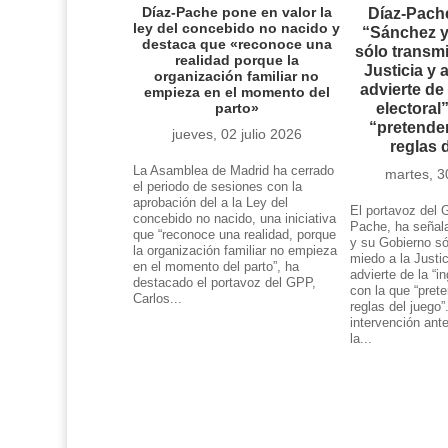
Díaz-Pache pone en valor la
Díaz-Pach
ley del concebido no nacido y
“Sánchez y
destaca que «reconoce una
sólo transmi
realidad porque la
Justicia y 
organización familiar no
advierte de 
empieza en el momento del
parto»
electoral
“pretende
jueves, 02 julio 2026
reglas 
La Asamblea de Madrid ha cerrado
martes, 3
el periodo de sesiones con la
aprobación del a la Ley del
El portavoz del 
concebido no nacido, una iniciativa
Pache, ha señal
que “reconoce una realidad, porque
y su Gobierno só
la organización familiar no empieza
miedo a la Justic
en el momento del parto”, ha
advierte de la “in
destacado el portavoz del GPP,
con la que “pret
Carlos...
reglas del juego”
intervención ant
la...