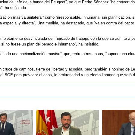
oncloa del jefe de la banda del Peugeot”, ya que Pedro Sánchez “ha convertid
”, ha señalado.
ización masiva unilateral” como “irresponsable, inhumana, sin planificación, si
a especial y directa”. Una medida, ha destacado, que “va en contra del pacto
ompletamente desvinculada del mercado de trabajo, con la que se admite a pe
 si no fuese un plan deliberado e inhumano”, ha insistido.
iciado una nacionalización masiva”, que, entre otras cosas, “supone una clar
 cruce de caminos, tierra de libertad y acogida, pero también sinónimo de Le
 BOE para provocar el caos, la arbitrariedad y un efecto llamada que será difí