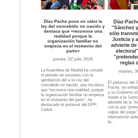
Díaz-Pache pone en valor la
Díaz-Pach
ley del concebido no nacido y
“Sánchez y
destaca que «reconoce una
sólo transmi
realidad porque la
Justicia y 
organización familiar no
advierte de 
empieza en el momento del
parto»
electoral
“pretende
jueves, 02 julio 2026
reglas 
La Asamblea de Madrid ha cerrado
martes, 3
el periodo de sesiones con la
aprobación del a la Ley del
El portavoz del 
concebido no nacido, una iniciativa
Pache, ha señal
que “reconoce una realidad, porque
y su Gobierno só
la organización familiar no empieza
miedo a la Justic
en el momento del parto”, ha
advierte de la “in
destacado el portavoz del GPP,
con la que “pret
Carlos...
reglas del juego”
intervención ant
la...