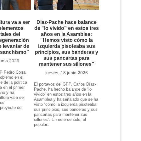
ltura va a ser
Díaz-Pache hace balance
 elementos
de “lo vivido” en estos tres
ales del
años en la Asamblea:
regeneración
“Hemos visto cómo la
 levantar de
izquierda pisoteaba sus
l sanchismo”
principios, sus banderas y
sus pancartas para
junio 2026
mantener sus sillones”
P Pedro Corral
jueves, 18 junio 2026
obierno en el
e de la política
El portavoz del GPP, Carlos Díaz-
da en el primer
Pache, ha hecho balance de “lo
año y ha
vivido” en estos tres años en la
ltura va a ser
Asamblea y ha señalado que se ha
tos
visto “cómo la izquierda pisoteaba
 proyecto de
sus principios, sus banderas y sus
.
pancartas para mantener sus
sillones”. En este sentido, el
popular...