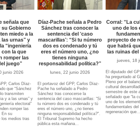
e señala que
Díaz-Pache señala a Pedro
Corral: “La cu
 su Gobierno
Sánchez tras conocer la
uno de los
ten miedo a la
sentencia del ‘caso
fundament
a las urnas” y
mascarillas’: “Si tu número
proyecto de 
la “ingeniería
dos es condenado y tú
que habrá que
” con la que
eres el número uno, ¿no
las ruinas de
n romper las
tienes ninguna
jueves, 18 
del juego”
responsabilidad política?”
El diputado del GP
0 junio 2026
lunes, 22 junio 2026
ha preguntado al G
Pleno por el balanc
GPP, Carlos Díaz-
El portavoz del GPP, Carlos Díaz-
cultural desarrolla
ado que “Sánchez
Pache ha señalado a Pedro
semestre de este 
lo transmiten
Sánchez tras conocerse la
señalado que “la cu
ia y a las urnas” y
sentencia del caso mascarillas: “Si
uno de los elemen
geniería electoral”
tu número dos es condenado y tú
fundamentales del
enden romper las
eres el número uno, ¿no tienes
regeneración que..
. En su
ninguna responsabilidad política?".
e los medios tras
El Tribunal Supremo ha hecho
pública esta mañana...