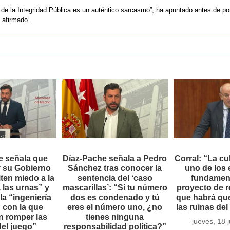
 de la Integridad Pública es un auténtico sarcasmo”, ha apuntado antes de po
 afirmado.
e señala que
Díaz-Pache señala a Pedro
Corral: “La cu
 su Gobierno
Sánchez tras conocer la
uno de los
ten miedo a la
sentencia del ‘caso
fundament
a las urnas” y
mascarillas’: “Si tu número
proyecto de 
la “ingeniería
dos es condenado y tú
que habrá que
” con la que
eres el número uno, ¿no
las ruinas de
n romper las
tienes ninguna
jueves, 18 
del juego”
responsabilidad política?”