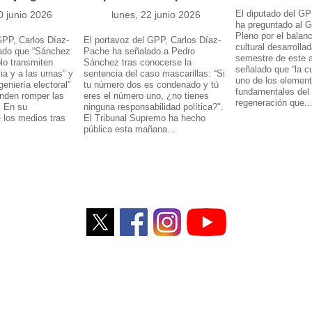
El diputado del GP
0 junio 2026
lunes, 22 junio 2026
ha preguntado al G
Pleno por el balanc
GPP, Carlos Díaz-
El portavoz del GPP, Carlos Díaz-
cultural desarrolla
ado que “Sánchez
Pache ha señalado a Pedro
semestre de este 
lo transmiten
Sánchez tras conocerse la
señalado que “la cu
ia y a las urnas” y
sentencia del caso mascarillas: “Si
uno de los elemen
geniería electoral”
tu número dos es condenado y tú
fundamentales del
enden romper las
eres el número uno, ¿no tienes
regeneración que..
. En su
ninguna responsabilidad política?".
e los medios tras
El Tribunal Supremo ha hecho
pública esta mañana...