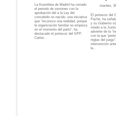
La Asamblea de Madrid ha cerrado
martes, 3
el periodo de sesiones con la
aprobación del a la Ley del
El portavoz del 
concebido no nacido, una iniciativa
Pache, ha señal
que “reconoce una realidad, porque
y su Gobierno só
la organización familiar no empieza
miedo a la Justic
en el momento del parto”, ha
advierte de la “in
destacado el portavoz del GPP,
con la que “pret
Carlos...
reglas del juego”
intervención ant
la...