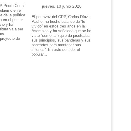
P Pedro Corral
jueves, 18 junio 2026
obierno en el
e de la política
El portavoz del GPP, Carlos Díaz-
da en el primer
Pache, ha hecho balance de “lo
año y ha
vivido” en estos tres años en la
ltura va a ser
Asamblea y ha señalado que se ha
tos
visto “cómo la izquierda pisoteaba
 proyecto de
sus principios, sus banderas y sus
.
pancartas para mantener sus
sillones”. En este sentido, el
popular...