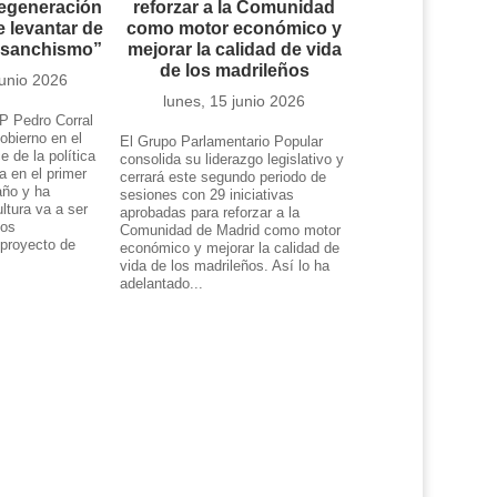
regeneración
reforzar a la Comunidad
 levantar de
como motor económico y
l sanchismo”
mejorar la calidad de vida
de los madrileños
junio 2026
lunes, 15 junio 2026
P Pedro Corral
obierno en el
El Grupo Parlamentario Popular
e de la política
consolida su liderazgo legislativo y
da en el primer
cerrará este segundo periodo de
año y ha
sesiones con 29 iniciativas
ltura va a ser
aprobadas para reforzar a la
tos
Comunidad de Madrid como motor
 proyecto de
económico y mejorar la calidad de
.
vida de los madrileños. Así lo ha
adelantado...