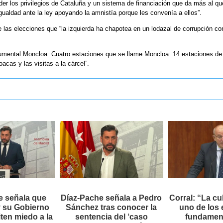
nder los privilegios de Cataluña y un sistema de financiación que da más al 
gualdad ante la ley apoyando la amnistía porque les convenía a ellos”.
las elecciones que “la izquierda ha chapotea en un lodazal de corrupción con
umental Moncloa: Cuatro estaciones que se llame Moncloa: 14 estaciones de V
acas y las visitas a la cárcel”.
e señala que
Díaz-Pache señala a Pedro
Corral: “La cu
 su Gobierno
Sánchez tras conocer la
uno de los
ten miedo a la
sentencia del ‘caso
fundament