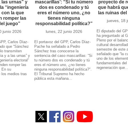
a las urnas” y
mascarillas’: “Si tu número
proyecto de 
la “ingeniería
dos es condenado y tú
que habrá que
” con la que
eres el número uno, ¿no
las ruinas de
n romper las
tienes ninguna
jueves, 18 
del juego”
responsabilidad política?”
El diputado del GP
0 junio 2026
lunes, 22 junio 2026
ha preguntado al G
Pleno por el balanc
GPP, Carlos Díaz-
El portavoz del GPP, Carlos Díaz-
cultural desarrolla
ado que “Sánchez
Pache ha señalado a Pedro
semestre de este 
lo transmiten
Sánchez tras conocerse la
señalado que “la cu
ia y a las urnas” y
sentencia del caso mascarillas: “Si
uno de los elemen
geniería electoral”
tu número dos es condenado y tú
fundamentales del
enden romper las
eres el número uno, ¿no tienes
regeneración que..
. En su
ninguna responsabilidad política?".
e los medios tras
El Tribunal Supremo ha hecho
pública esta mañana...