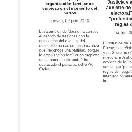
Justicia y 
organización familiar no
advierte de 
empieza en el momento del
parto»
electoral
“pretende
jueves, 02 julio 2026
reglas 
La Asamblea de Madrid ha cerrado
martes, 3
el periodo de sesiones con la
aprobación del a la Ley del
El portavoz del 
concebido no nacido, una iniciativa
Pache, ha señal
que “reconoce una realidad, porque
y su Gobierno só
la organización familiar no empieza
miedo a la Justic
en el momento del parto”, ha
advierte de la “in
destacado el portavoz del GPP,
con la que “pret
Carlos...
reglas del juego”
intervención ant
la...